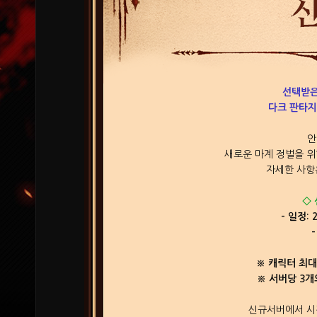
선택받은
다크 판타지
안
새로운 마계 정벌을 위
자세한 사항
◇
- 일정: 
※ 캐릭터 최대
※ 서버당 3개
신규서버에서 시